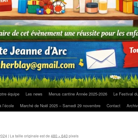
otre équipe
Les news
Menus cantine Année 2025-2026
Le Festival d
 l’école
Marché de Noël 2025 – Samedi 29 novembre
Contact
Archi
2024
|
La taille originale est de
480 × 640
pixels