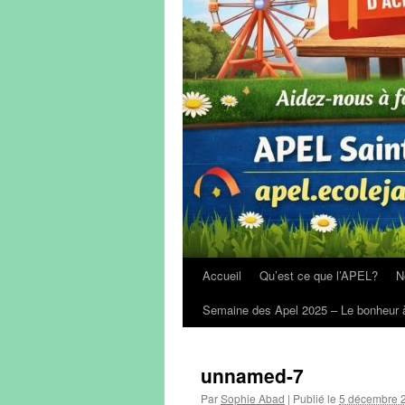
Accueil
Qu’est ce que l’APEL?
N
Semaine des Apel 2025 – Le bonheur à
unnamed-7
Par
Sophie Abad
|
Publié le
5 décembre 